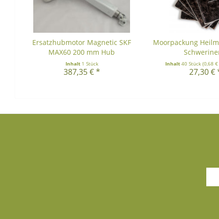
Ersatzhubmotor Magnetic SKF
Moorpackung Heilm
MAX60 200 mm Hub
Schweriner
Inhalt
1 Stück
Inhalt
40 Stück
(0,68 €
387,35 € *
27,30 € 