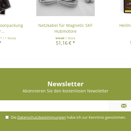
oorpackung
Netzkabel für Magnetic SKF
Heilm
...
Hubmotore
 * / 1 Stück)
Inhalt
1 Stück
*
51,16 € *
Newsletter
Abonnieren Sie den kostenlosen Newsletter
Die
Datenschutzbestimmungen
habe ich zur Kenntnis genommen.