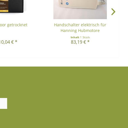
oor getrocknet
Handschalter elektrisch für
Hanning Hubmotore
Inhalt
1 Stück
10,04 € *
83,19 € *