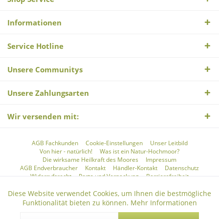
Informationen
Service Hotline
Unsere Communitys
Unsere Zahlungsarten
Wir versenden mit:
AGB Fachkunden
Cookie-Einstellungen
Unser Leitbild
Von hier - natürlich!
Was ist ein Natur-Hochmoor?
Die wirksame Heilkraft des Moores
Impressum
AGB Endverbraucher
Kontakt
Händler-Kontakt
Datenschutz
Widerrufsrecht
Porto und Verpackung
Barrierefreiheit
Diese Website verwendet Cookies, um Ihnen die bestmögliche
* Alle Preise verstehen sich zzgl. Mehrwertsteuer und
Versandkosten
und
Aktiv
Funktionale
ggf. Nachnahmegebühren, wenn nicht anders beschrieben
Funktionalität bieten zu können.
Mehr Informationen
© 2026 Schweriner Naturheil Theme by
ThemeWare®