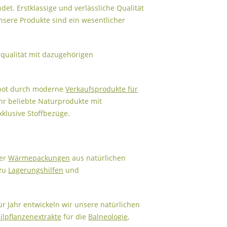
et. Erstklassige und verlässliche Qualität
nsere Produkte sind ein wesentlicher
enqualität mit dazugehörigen
ebot durch moderne
Verkaufsprodukte für
hr beliebte Naturprodukte mit
xklusive Stoffbezüge.
er
Wärmepackungen
aus natürlichen
 zu
Lagerungshilfen
und
r Jahr entwickeln wir unsere natürlichen
ilpflanzenextrakte
für die
Balneologie
,