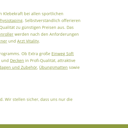
Klebekraft bei allen sportlichen
Physiotaping
. Selbstverständlich offerieren
ualität zu günstigen Preisen aus. Das
enroller
werden nach den Anforderungen
zner
und
Arzt Vitality
.
programms. Ob Extra große
Einweg Soft
e
und
Decken
in Profi-Qualität, attraktive
dagen und Zubehör
,
Übungsmatten
sowie
. Wir stellen sicher, dass uns nur die