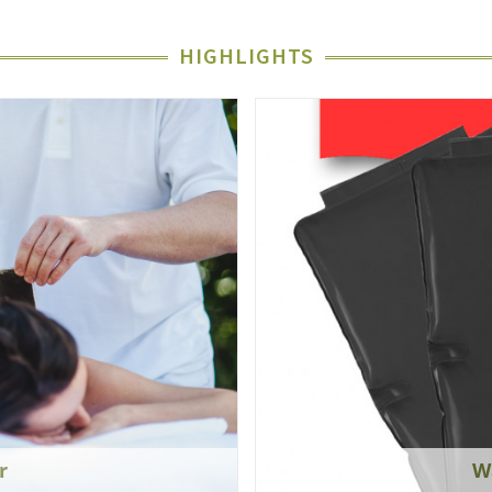
HIGHLIGHTS
r
W