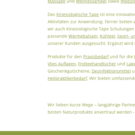
Massage
und
Wellnessartikel
sowie
medizi
Das
Kinesiologische Tape
ist eine innovati
Aktivitäten zur Anwendung. Ferner bieten
wir auch Kinesiologische Tape Schulungen 
passende
Wärmebalsam
,
Kühlgel
,
Sport- 
unserer Kunden ausgesucht. Ergänzt wir
Produkte für den
Praxisbedarf
und für die
Vlies Auflagen
,
Frotteehandtücher
und
Lag
Geschenkgutscheine,
Desinfektionsmittel
u
Heilpraktikerbedarf
. Wir bieten umfassend
Wir lieben kurze Wege – langjährige Partne
besten Naturprodukte anvertraut werden -