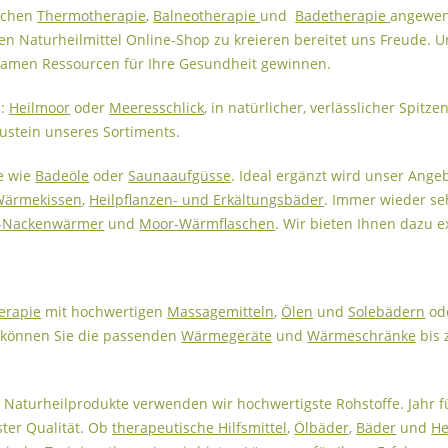
ischen
Thermotherapie
,
Balneotherapie
und
Badetherapie
angewend
n Naturheilmittel Online-Shop zu kreieren bereitet uns Freude. U
ilsamen Ressourcen für Ihre Gesundheit gewinnen.
.:
Heilmoor
oder
Meeresschlick
, in natürlicher, verlässlicher Spitz
ustein unseres Sortiments.
e wie
Badeöle
oder
Saunaaufgüsse
. Ideal ergänzt wird unser Ang
Wärmekissen
,
Heilpflanzen- und Erkältungsbäder
. Immer wieder se
-Nackenwärmer
und
Moor-Wärmflaschen
. Wir bieten Ihnen dazu e
erapie
mit hochwertigen
Massagemitteln
,
Ölen
und
Solebädern
od
, können Sie die passenden
Wärmegeräte
und
Wärmeschränke
bis
Naturheilprodukte verwenden wir hochwertigste Rohstoffe. Jahr fü
ster Qualität. Ob
therapeutische Hilfsmittel
,
Ölbäder
,
Bäder
und
He