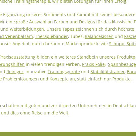
nische Trainingstherapie
, wir bieten Lösungen für Ihren Erfolg.
ve Ergänzung unseres Sortiments und kommt mit seiner besonderen 
 wir eine große Auswahl an Farben und Designs für das
klassische 
und Weiterbildungen. Unsere Tapes zeichnen sich durch höchste Q
und Venenbalsam
,
Therapiebänder
, Tubes,
Balancekissen
und
Faszi
d unser Angebot durch bekannte Markenprodukte wie
Schupp
,
Spit
Praxisausstattung
bilden ein weiteres Standbein unseres Produkt
erungshilfen
in vielen trendigen Farben,
Praxis Folie
,
Spannbezüg
nd
Reiniger
, innovative
Trainingsgeräte
und
Stabilitätstrainer
,
Ban
e Problemlösungen und Konzepte an, statt einfach nur Produkte.
rschaften mit guten und zertifizierten Unternehmen in Deutschland
 und dies ohne Reise um die Welt.