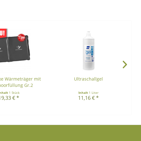
xe Wärmeträger mit
Ultraschallgel
S
oorfüllung Gr.2
Inhalt
1 Stück
Inhalt
1 Liter
19,33 € *
11,16 € *