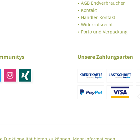
AGB Endverbraucher
Kontakt
Händler-Kontakt
Widerrufsrecht
Porto und Verpackung
ommunitys
Unsere Zahlungsarten
ich zzgl. Mehrwertsteuer und
Versandkosten
und ggf. Nachnahmegebühren, wenn 
© 2026 Schweriner Naturheil Theme by
ThemeWare®
e Funktionalität bieten zu können.
Mehr Informationen