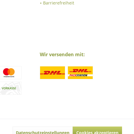
Barrierefreiheit
Wir versenden mit:
nicht anders beschrieben
Aktiv
Datenschutzeinstellungen
Cookies akzeptieren