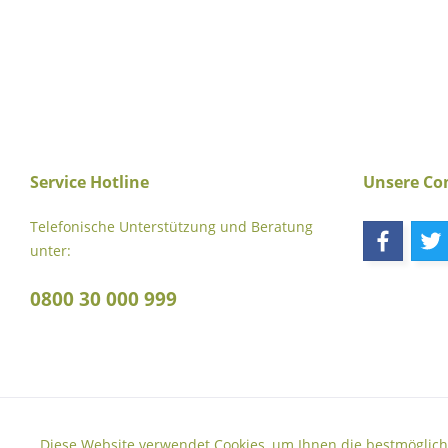
Service Hotline
Unsere C
Telefonische Unterstützung und Beratung
unter:
0800 30 000 999
* Alle Preise verstehen s
Funktionale
Diese Website verwendet Cookies, um Ihnen die bestmöglich