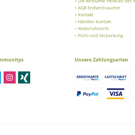
Die wirksame Heilkraft des
AGB Endverbraucher
Kontakt
Händler-Kontakt
Widerrufsrecht
Porto und Verpackung
ommunitys
Unsere Zahlungsarten
ich zzgl. Mehrwertsteuer und
Versandkosten
und ggf. Nachnahmegebühren, wenn 
© 2026 Schweriner Naturheil Theme by
ThemeWare®