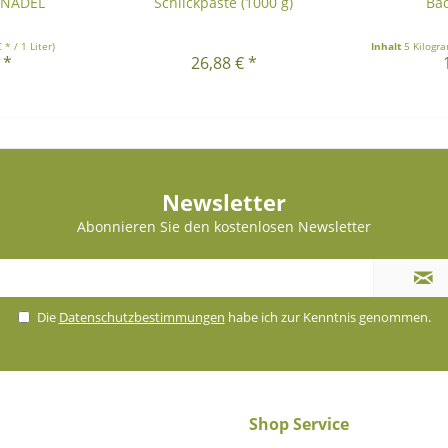
NNADEL
Schlickpaste (1000 g)
Bad
 * / 1 Liter)
Inhalt
5 Kilog
 *
26,88 € *
Newsletter
Abonnieren Sie den kostenlosen Newsletter
Die
Datenschutzbestimmungen
habe ich zur Kenntnis genommen.
Shop Service